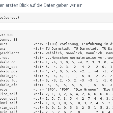
en ersten Blick auf die Daten geben wir ein:
ws: 530

lumns: 33

kurs             <chr> "[TUD] Vorlesung, Einführung in d
uni              <fct> TU Darmstadt, TU Darmstadt, TU Da
geschlecht       <fct> weiblich, männlich, männlich, män
trust            <fct> ...Menschen normalerweise vertrau
skalo_cdu        <fct> 1, -4, 3, 0, 5, -4, 2, 3, 3, 0, -
skalo_spd        <fct> 5, -4, 2, 3, -2, -4, 2, -2, 0, -1
skalo_pds        <fct> 4, -4, 0, 5, -5, -2, 1, -4, -1, -
skalo_gru        <fct> 5, -4, 4, 1, -1, -5, 4, -2, 2, -2
skalo_fdp        <fct> 0, -3, 2, -5, 2, -3, -3, 1, -1, 0
skalo_afd        <fct> -5, -5, -5, -5, -5, 1, -5, -5, -3
vote             <chr> "SPD", "FDP", "Die Grünen", "Die 
lire_self        <dbl> 2, 1, 3, 2, 6, 4, 2, 6, 6, 6, 0, 
econ_self        <dbl> 1, 5, 7, 3, 5, 4, 2, 7, 4, 6, 3, 
immi_self        <dbl> 1, 8, 3, 0, 5, 10, 3, 2, 4, 5, 2,
klim_self        <dbl> 0, 9, 1, 0, 5, 3, 2, 5, 1, 5, 2, 
euin_self        <dbl> 2, 5, 2, 6, 2, 10, 1, 1, 2, 6, 4,