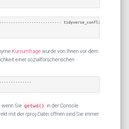
--------------------------- tidyverse_conflicts() --

onyme
Kursumfrage
wurde von Ihnen vor dem
chkeit einer sozialforscherischen
-------------

, wenn Sie
in der Console
getwd()
ekt mit der rproj-Datei öffnen sind Sie immer