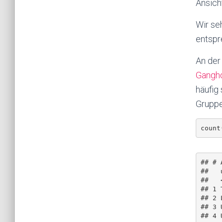
Ansich
Wir seh
entspr
An der
Gangh
häufig
Gruppe
## # 
##   
##   
## 1 
## 2 
## 3 