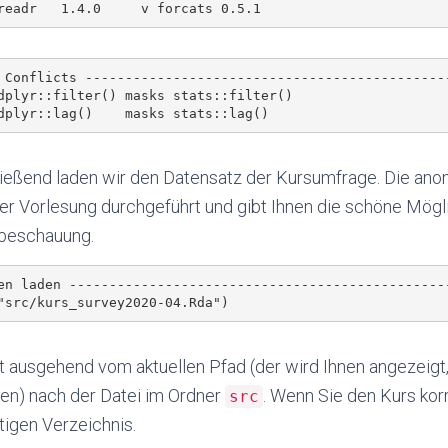
 Conflicts ---------------------------------------------
dplyr::filter() masks stats::filter()

ießend laden wir den Datensatz der Kursumfrage. Die an
der Vorlesung durchgeführt und gibt Ihnen die schöne Mögli
beschauung.
en laden ------------------------------------------------
t ausgehend vom aktuellen Pfad (der wird Ihnen angezeigt
en) nach der Datei im Ordner
. Wenn Sie den Kurs korr
src
tigen Verzeichnis.