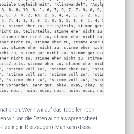
Soziale Ungleichheit", "Klimawandel", "Asylpolitik~

 8, 8, 8, 10, 8, 1, 6, 7, 9, 7, 7, 9, 8, 9, 8, 6, ~

2, 6, 3, 4, 2, NA, 2, 5, 4, 4, 5, 5, 2, 6, 7, 1, 4~

 5, 7, 4, 1, 3, 3, 2, 3, 5, 5, 1, 3, 1, 4, 3, 8, 2~

zu, stimme eher zu, teils/teils, stimme gar nicht ~

nicht zu, teils/teils, stimme eher nicht zu, stimm~

 stimme eher nicht zu, stimme eher nicht zu, stimm~

eher nicht zu, stimme eher zu, stimme eher nicht z~

 zu, stimme eher nicht zu, stimme eher nicht zu, s~

icht zu, stimme gar nicht zu, stimme gar nicht zu,~

eher nicht zu, stimme eher nicht zu, stimme gar ni~

eils/teils, stimme eher zu, stimme eher nicht zu, ~

", "stimme voll zu", "stimme eher zu", "stimme vol~

", "stimme voll zu", "stimme voll zu", "stimme vol~

", "stimme eher zu", "stimme voll zu", "stimme gar~

ht vorhanden, sehr gut, okay, okay, okay, nicht vo~

ormationen. Wenn wir auf das Tabellen-Icon
en wir uns die Daten auch als spreadsheet
l-Feeling in R erzeugen). Man kann diese