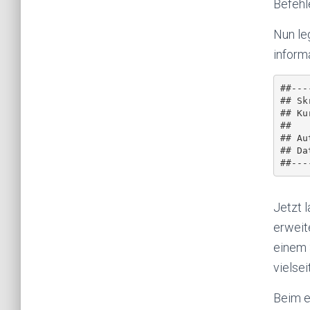
Befehle
Nun leg
inform
##---
## Sk
## Ku
##

## Au
## Da
Jetzt 
erweit
einem 
vielseit
Beim e