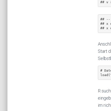
## --
## x 
Anschl
Start 
Selbst
# Dat
R such
eingeb
im rich