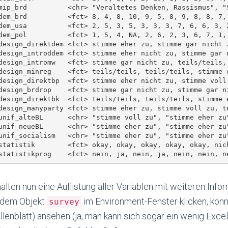
mip_brd          <chr> "Veraltetes Denken, Rassismus", "
dem_brd          <fct> 8, 4, 8, 10, 9, 5, 8, 9, 8, 8, 7,
dem_usa          <fct> 2, 5, 3, 5, 3, 3, 3, 7, 6, 6, 3, 
dem_pol          <fct> 1, 5, 4, NA, 2, 6, 2, 3, 6, 7, 1,
design_direktdem <fct> stimme eher zu, stimme gar nicht 
design_introddem <fct> stimme eher nicht zu, stimme gar 
design_intromw   <fct> stimme gar nicht zu, teils/teils,
design_minreg    <fct> teils/teils, teils/teils, stimme 
design_direktbp  <fct> stimme eher nicht zu, stimme voll
design_brdrop    <fct> stimme gar nicht zu, stimme gar n
design_direktbk  <fct> teils/teils, teils/teils, stimme 
design_manyparty <fct> stimme eher zu, stimme voll zu, t
unif_alteBL      <chr> "stimme voll zu", "stimme eher zu
unif_neueBL      <chr> "stimme eher zu", "stimme eher zu
unif_socialism   <chr> "stimme eher zu", "stimme eher zu
statistik        <fct> okay, okay, okay, okay, okay, nic
alten nun eine Auflistung aller Variablen mit weiteren Inf
 dem Objekt
im Environment-Fenster klicken, könn
survey
llenblatt) ansehen (ja, man kann sich sogar ein wenig Exce