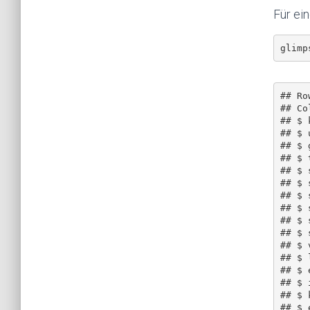
Für ein
## Ro
## Co
## $ 
## $ 
## $ 
## $ 
## $ 
## $ 
## $ 
## $ 
## $ 
## $ 
## $ 
## $ 
## $ 
## $ 
## $ 
## $ 