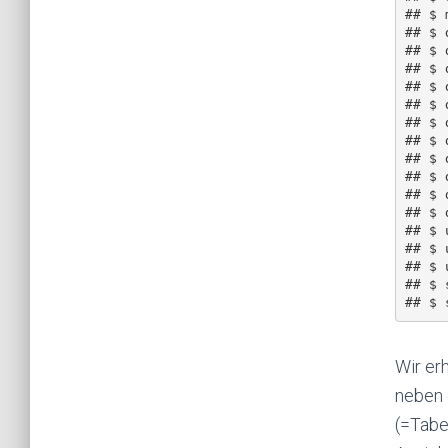
## $ 
## $ 
## $ 
## $ 
## $ 
## $ 
## $ 
## $ 
## $ 
## $ 
## $ 
## $ 
## $ 
## $ 
## $ 
## $ 
Wir erh
neben
(=Tabe