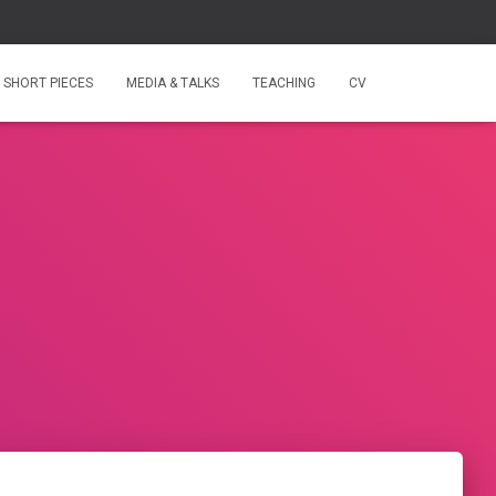
SHORT PIECES
MEDIA & TALKS
TEACHING
CV