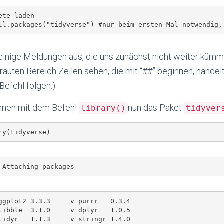
ete laden -----------------------------------------------
 einige Meldungen aus, die uns zunächst nicht weiter küm
rauten Bereich Zeilen sehen, die mit “##” beginnen, handel
Befehl folgen.)
nnen mit dem Befehl
nun das Paket
library()
tidyver
ggplot2 3.3.3     v purrr   0.3.4

tibble  3.1.0     v dplyr   1.0.5

tidyr   1.1.3     v stringr 1.4.0
