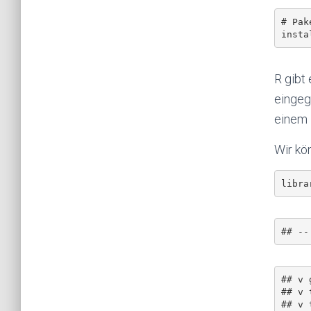
# Pak
R gibt
eingeg
einem 
Wir kö
## v 
## v 
## v 