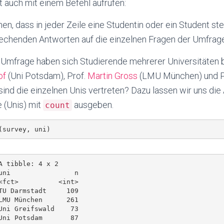
t auch mit einem Befehl aufrufen:
en, dass in jeder Zeile eine Studentin oder ein Student ste
echenden Antworten auf die einzelnen Fragen der Umfrage
 Umfrage haben sich Studierende mehrerer Universitäten be
of
(Uni Potsdam), Prof.
Martin Gross
(LMU München) und P
 sind die einzelnen Unis vertreten? Dazu lassen wir uns die
 (Unis) mit
ausgeben.
count
A tibble: 4 x 2

uni                n

<fct>          <int>

TU Darmstadt     109

LMU München      261

Uni Greifswald    73
