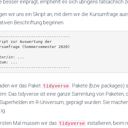
 besser einprägt, empfiehlt es sich übrigens tatsächlich zu
en wir uns ein Skript an, mit dem wir die Kursumfrage auswe
ativen Beschriftung beginnen.
-------------------------------

ript zur Auswertung der

rsumfrage (Sommersemester 2020)

tor/in: ...

tum: ...

laden wir das Paket
. Pakete (bzw. packages) 
tidyverse
ern. Das tidyverse ist eine ganze Sammlung von Paketen, 
Superhelden im R-Universum, geprägt wurden. Sie machen d
ig.
rsten Mal müssen wir das
installieren, beim 
tidyverse