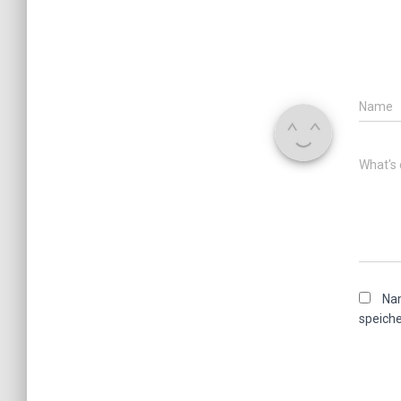
Name
What's 
Nam
speiche