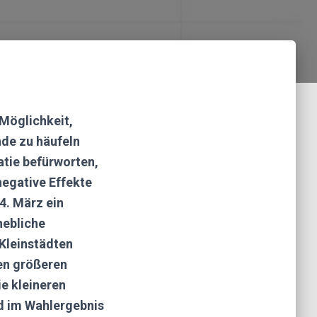
Möglichkeit,
nde zu häufeln
atie befürworten,
negative Effekte
4. März ein
hebliche
Kleinstädten
den größeren
ie kleineren
d im Wahlergebnis